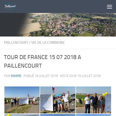
Skip to content
PAILLENCOURT
/
VIE DE LA COMMUNE
TOUR DE FRANCE 15 07 2018 A
PAILLENCOURT
PAR
MAIRIE
· PUBLIÉ
16 JUILLET 2018
· MIS À JOUR
16 JUILLET 2018