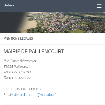
Skip to content
MENTIONS LÉGALES
MAIRIE DE PAILLENCOURT
Rue Gilbert-Bétrancourt
59295 Paillencourt
Tél. 03 27 37 98 93
Fax 03 27 37 86 27
SIRET : 21590455800016
Email :
ville.paillencourt@wanadoo.fr