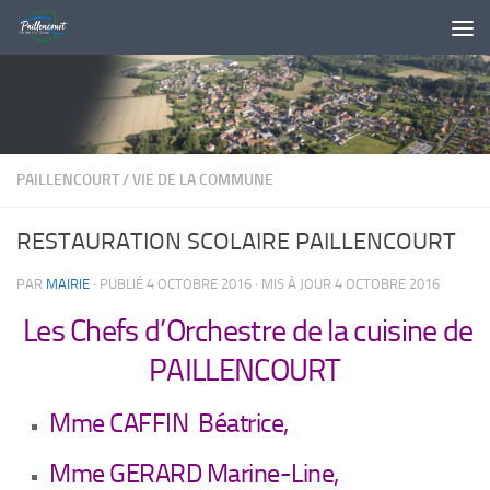
Skip to content
PAILLENCOURT
/
VIE DE LA COMMUNE
RESTAURATION SCOLAIRE PAILLENCOURT
PAR
MAIRIE
· PUBLIÉ
4 OCTOBRE 2016
· MIS À JOUR
4 OCTOBRE 2016
Les Chefs d’Orchestre de la cuisine de
PAILLENCOURT
Mme CAFFIN Béatrice,
Mme GERARD Marine-Line,