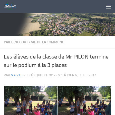
Skip to content
PAILLENCOURT
/
VIE DE LA COMMUNE
Les élèves de la classe de Mr PILON termine
sur le podium à la 3 places
PAR
MAIRIE
· PUBLIÉ
6 JUILLET 2017
· MIS À JOUR
6 JUILLET 2017