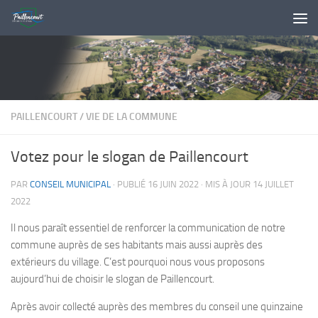
Skip to content
PAILLENCOURT
/
VIE DE LA COMMUNE
Votez pour le slogan de Paillencourt
PAR
CONSEIL MUNICIPAL
· PUBLIÉ
16 JUIN 2022
· MIS À JOUR
14 JUILLET
2022
Il nous paraît essentiel de renforcer la communication de notre
commune auprès de ses habitants mais aussi auprès des
extérieurs du village. C’est pourquoi nous vous proposons
aujourd’hui de choisir le slogan de Paillencourt.
Après avoir collecté auprès des membres du conseil une quinzaine