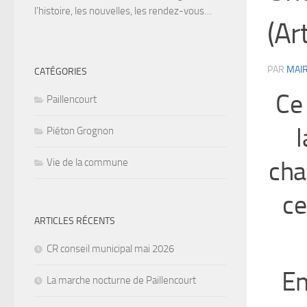
l’histoire, les nouvelles, les rendez-vous…
(Ar
PAR
MAIR
CATÉGORIES
Ce 
Paillencourt
l
Piéton Grognon
cha
Vie de la commune
ce
ARTICLES RÉCENTS
CR conseil municipal mai 2026
En
La marche nocturne de Paillencourt