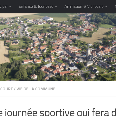
cipal
Enfance & Jeunesse
Animation & Vie locale
NCOURT
/
VIE DE LA COMMUNE
 journée sportive qui fera