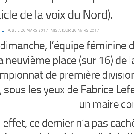
ticle de la voix du Nord).
IE
· PUBLIÉ
26 MARS 2017
· MIS À JOUR
26 MARS 2017
dimanche, l’équipe féminine d
a neuvième place (sur 16) de 
mpionnat de première division
, sous les yeux de Fabrice Lef
un maire co
 effet, ce dernier n’a pas cach