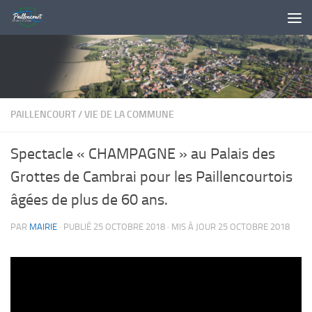
Skip to content
PAILLENCOURT
/
VIE DE LA COMMUNE
Spectacle « CHAMPAGNE » au Palais des
Grottes de Cambrai pour les Paillencourtois
âgées de plus de 60 ans.
PAR
MAIRIE
· PUBLIÉ
25 OCTOBRE 2018
· MIS À JOUR
25 OCTOBRE 2018