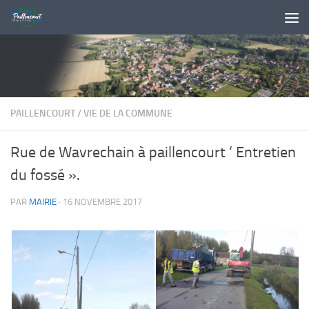
Skip to content
PAILLENCOURT
/
VIE DE LA COMMUNE
Rue de Wavrechain à paillencourt ‘ Entretien
du fossé ».
PAR
MAIRIE
·
16 NOVEMBRE 2017