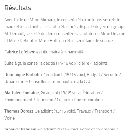
Résultats
Avec l’aide de Mme Michaux, le conseil a élu à bulletins secrets le
maire et les adjoints. Le scrutin était présidé par le doyen du groupe
M. Demailly, assisté de deux conseillères scrutatrices Mme Delarue
et Mme Delmotte. Mme Hoffman était secrétaire de séance.
Fabrice Lefebvre
est élu maire à l’unanimité.
Suite à ça, le conseil a décidé (14/15 voix) d’élire 4 adjoints:
Dominique Barbotin
, 1er adjoint (15/15 voix), Budget / Sécurité /
Urbanisme – Conseiller communautaire à la CAC
Matthieu Fontaine
, 2e adjoint (13/15 voix), Éducation /
Environnement / Tourisme / Culture / Communication
Thomas Dorosz
, 3e adjoint (13/15 voix), Travaux / Transport /
Voirie
Arnaud Chatelain
, 4e adjoint (12/15 voix), Fêtes et cérémonie /