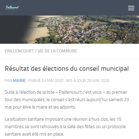
Skip to content
PAILLENCOURT
/
VIE DE LA COMMUNE
Résultat des élections du conseil municipal
PAR
MAIRIE
· PUBLIÉ
23 MAI 2020
· MIS À JOUR
29 JUIN 2020
Suite à l’élection de la liste « Paillencourt c’est vous » au premier
tour des municipales, le conseil s’est réuni aujourd’hui samedi 23
mai pour élire le maire et les adjoints.
La situation sanitaire imposant une réunion à huis clos, les 15
membres se sont retrouvés à la salle des fêtes où un protocole
sanitaire avait été mis en place.