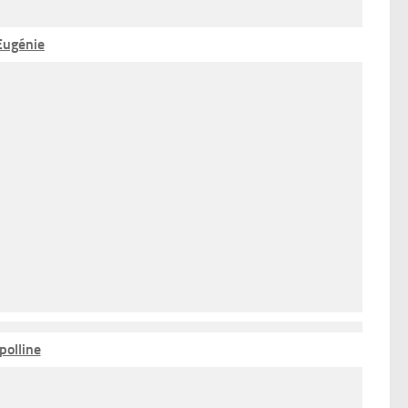
Eugénie
polline