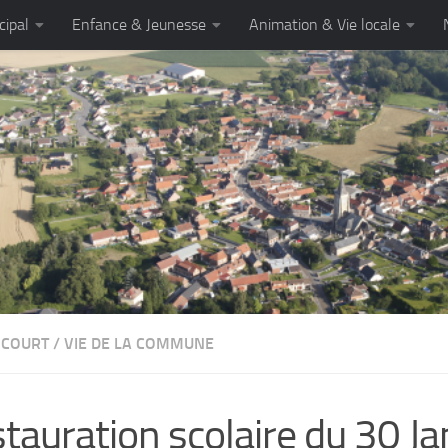
cipal
Enfance & Jeunesse
Animation & Vie locale
NCOURT
/
VIE DE LA COMMUNE
tauration scolaire du 30 Ja