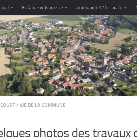
cipal
Enfance & Jeunesse
Animation & Vie locale
NCOURT
/
VIE DE LA COMMUNE
lques photos des travaux 