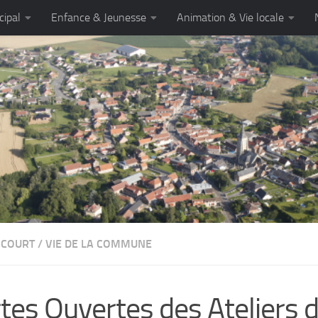
cipal
Enfance & Jeunesse
Animation & Vie locale
NCOURT
/
VIE DE LA COMMUNE
tes Ouvertes des Ateliers d