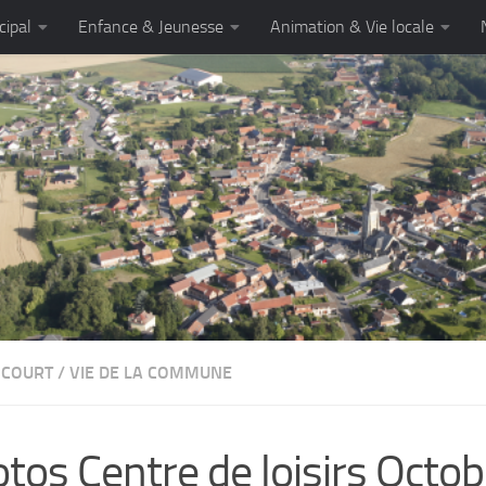
cipal
Enfance & Jeunesse
Animation & Vie locale
NCOURT
/
VIE DE LA COMMUNE
tos Centre de loisirs Octo