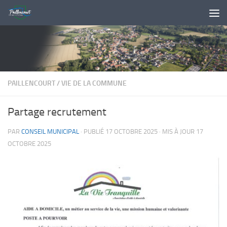
Skip to content
PAILLENCOURT
/
VIE DE LA COMMUNE
Partage recrutement
PAR
CONSEIL MUNICIPAL
· PUBLIÉ
17 OCTOBRE 2025
· MIS À JOUR
17
OCTOBRE 2025