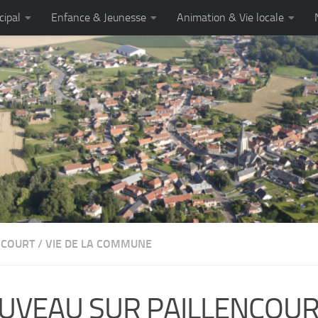
cipal
Enfance & Jeunesse
Animation & Vie locale
NCOURT
/
VIE DE LA COMMUNE
UVEAU SUR PAILLENCOUR