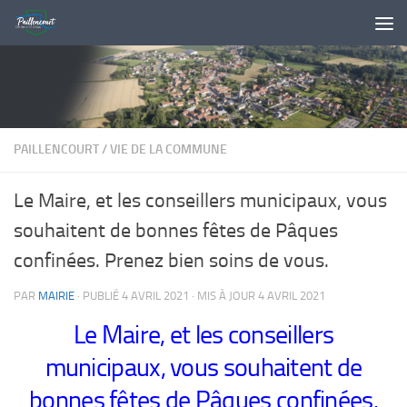
Skip to content
PAILLENCOURT
/
VIE DE LA COMMUNE
Le Maire, et les conseillers municipaux, vous
souhaitent de bonnes fêtes de Pâques
confinées. Prenez bien soins de vous.
PAR
MAIRIE
· PUBLIÉ
4 AVRIL 2021
· MIS À JOUR
4 AVRIL 2021
Le Maire, et les conseillers
municipaux, vous souhaitent de
bonnes fêtes de Pâques confinées.