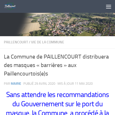
Skip to content
PAILLENCOURT
/
VIE DE LA COMMUNE
La Commune de PAILLENCOURT distribuera
des masques « barrières » aux
Paillencourtois(e)s
PAR
MAIRIE
· PUBLIÉ
29 AVRIL 2020
· MIS À JOUR
11 MAI 2020
Sans attendre les recommandations
du Gouvernement sur le port du
masque, la Commune a procédé à la