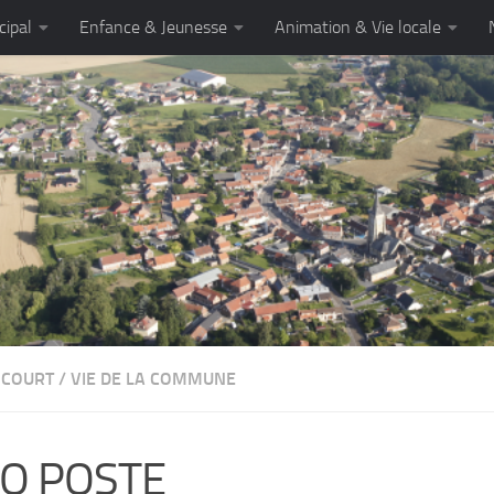
cipal
Enfance & Jeunesse
Animation & Vie locale
NCOURT
/
VIE DE LA COMMUNE
FO POSTE