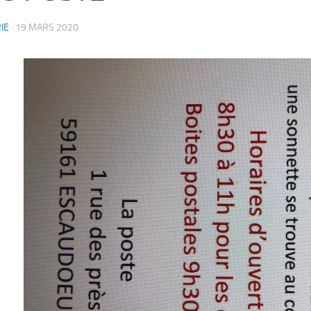
IE
·
19 MARS 2020