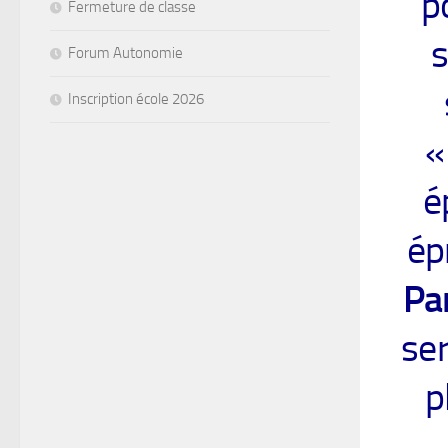
p
Fermeture de classe
s
Forum Autonomie
Inscription école 2026
«
é
ép
Pa
ser
p