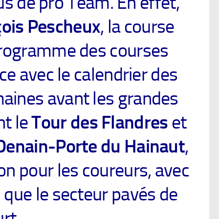
lus de pro Team. En effet,
çois Pescheux
, la course
 programme des courses
e avec le calendrier des
aines avant les grandes
t le
Tour des Flandres
et
 Denain-Porte du Hainaut
,
ion pour les coureurs, avec
i que le secteur pavés de
rt.