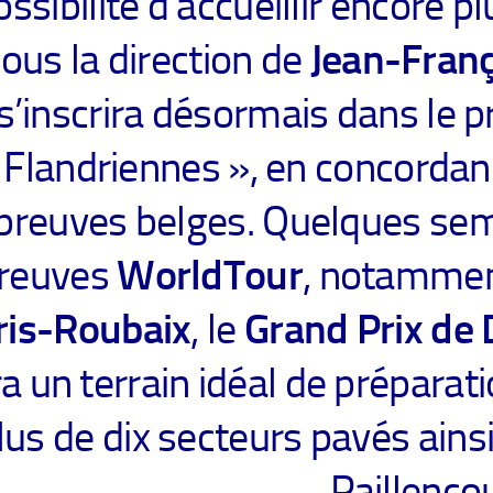
ossibilité d’accueillir encore p
ous la direction de
Jean-Fran
s’inscrira désormais dans le
 Flandriennes », en concordanc
preuves belges. Quelques sem
reuves
WorldTour
, notammen
ris-Roubaix
, le
Grand Prix de
a un terrain idéal de préparat
lus de dix secteurs pavés ains
Paillencou