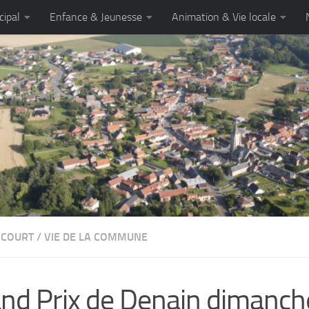
cipal
Enfance & Jeunesse
Animation & Vie locale
NCOURT
/
VIE DE LA COMMUNE
nd Prix de Denain dimanc