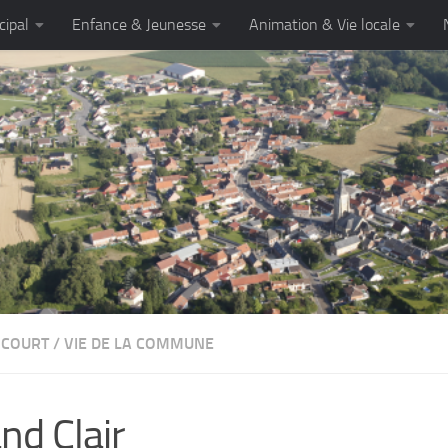
cipal
Enfance & Jeunesse
Animation & Vie locale
NCOURT
/
VIE DE LA COMMUNE
nd Clair