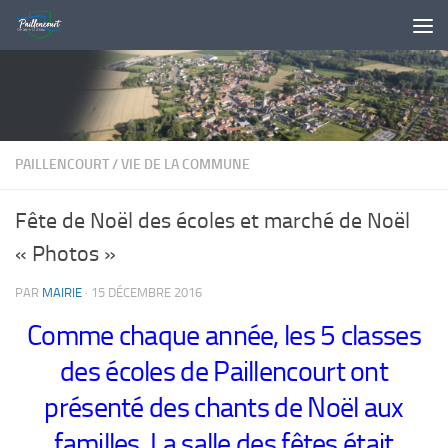
Skip to content
PAILLENCOURT
/
VIE DE LA COMMUNE
Fête de Noël des écoles et marché de Noël
« Photos »
PAR
MAIRIE
·
15 DÉCEMBRE 2016
Comme chaque année, les 5 classes
des écoles de Paillencourt ont
présenté des chants de Noël aux
familles. La salle des fêtes était