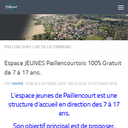
Skip to content
PAILLENCOURT
/
VIE DE LA COMMUNE
Espace JEUNES Paillencourtois 100% Gratuit
de 7 à 17 ans.
PAR
MAIRIE
· PUBLIÉ
6 OCTOBRE 2018
· MIS À JOUR
10 OCTOBRE 2018
L’espace jeunes de Paillencourt est une
structure d’accueil en direction des 7 à 17
ans.
Son objectif principal est de proposer,