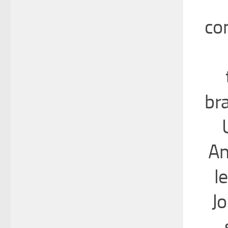
co
br
An
l
J