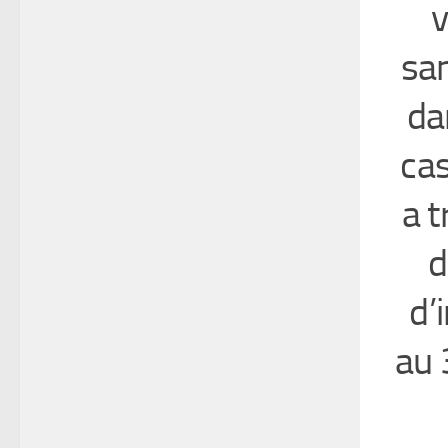
v
san
da
cas
a t
d
d’
au 