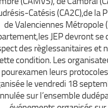
mbre (CAMVS), de Cambrai (CA
drésis-Catésis (CA2C),de la 
de Valenciennes Métropole (
artement,les JEP devront se dé
spect des règlessanitaires et 
ette condition. Les organisat
pourexamen leurs protocoles 
anisée le vendredi 18 septembr
nnulée sur l’ensemble dudépa
événements organisés sur l