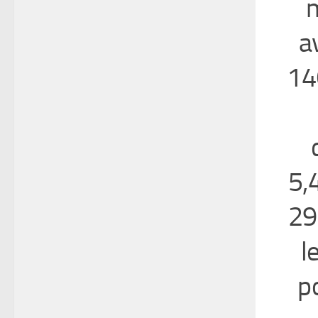
m
a
14
5,
29
l
p