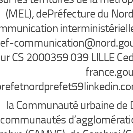
(MEL), dePréfecture du NordS
mmunication interministérielle
ref-communication@nord.gouv
ur CS 2000359 039 LILLE Ced
france.gou
prefetnordprefet59linkedin.
la Communauté urbaine de 
communautés d’agglomérati