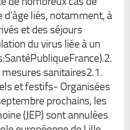
te de nombreux cas de
 d’âge liés, notamment, à
ivés et des séjours
lation du virus liée à un
s:SantéPubliqueFrance).2.
mesures sanitaires2.1.
ls et festifs- Organisées
septembre prochains, les
oine (JEP) sont annulées
pole européenne de Lille