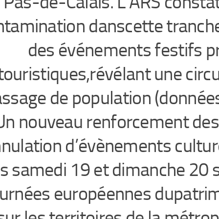
Pas-de-Calais. L’ARS consta
ntamination danscette tranche
des événements festifs pr
touristiques,révélant une circu
assage de population (donnée
Un nouveau renforcement des 
nulation d’évènements culture
es samedi 19 et dimanche 20 
ournées européennes dupatrim
sur les territoires de la métro