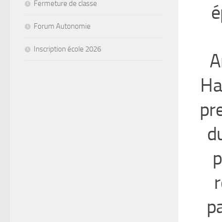
Fermeture de classe
é
Forum Autonomie
Inscription école 2026
A
Ha
pr
d
p
r
p