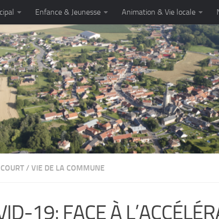
cipal
Enfance & Jeunesse
Animation & Vie locale
NCOURT
/
VIE DE LA COMMUNE
VID-19: FACE À L’ACCÉLÉ