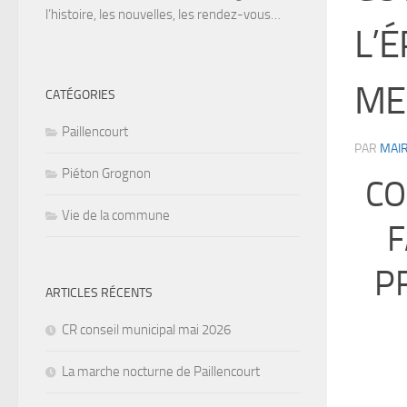
l’histoire, les nouvelles, les rendez-vous…
L’
MES
CATÉGORIES
Paillencourt
PAR
MAIR
Piéton Grognon
CO
Vie de la commune
F
P
ARTICLES RÉCENTS
CR conseil municipal mai 2026
La marche nocturne de Paillencourt