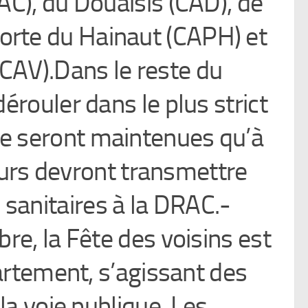
C), du Douaisis (CAD), de
Porte du Hainaut (CAPH) et
CAV).Dans le reste du
rouler dans le plus strict
ne seront maintenues qu’à
eurs devront transmettre
sanitaires à la DRAC.-
e, la Fête des voisins est
rtement, s’agissant des
a voie publique. Les