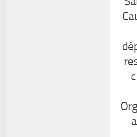
Sa
Cau
dép
re
c
Org
a