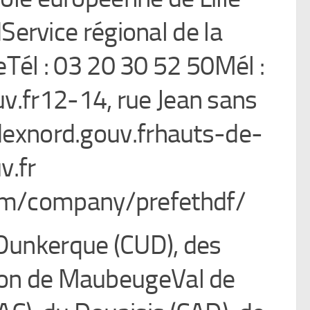
ervice régional de la
Tél : 03 20 30 52 50Mél :
.fr12-14, rue Jean sans
exnord.gouv.frhauts-de-
v.fr
com/company/prefethdf/
Dunkerque (CUD), des
on de MaubeugeVal de