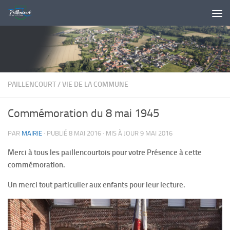
Skip to content
PAILLENCOURT
/
VIE DE LA COMMUNE
Commémoration du 8 mai 1945
PAR
MAIRIE
· PUBLIÉ
8 MAI 2016
· MIS À JOUR
9 MAI 2016
Merci à tous les paillencourtois pour votre Présence à cette
commémoration.
Un merci tout particulier aux enfants pour leur lecture.