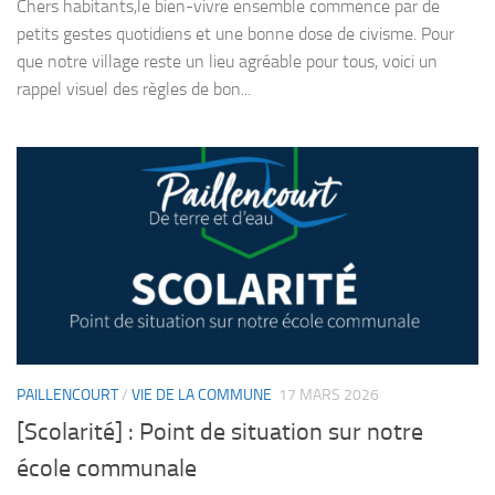
Chers habitants,le bien-vivre ensemble commence par de
petits gestes quotidiens et une bonne dose de civisme. Pour
que notre village reste un lieu agréable pour tous, voici un
rappel visuel des règles de bon...
PAILLENCOURT
/
VIE DE LA COMMUNE
17 MARS 2026
[Scolarité] : Point de situation sur notre
école communale