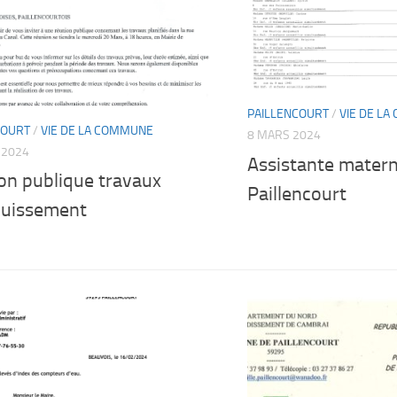
PAILLENCOURT
/
VIE DE L
COURT
/
VIE DE LA COMMUNE
8 MARS 2024
 2024
Assistante matern
on publique travaux
Paillencourt
ouissement