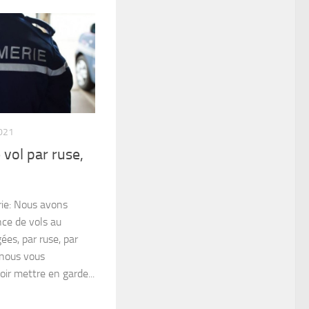
021
vol par ruse,
ie: Nous avons
ce de vols au
ées, par ruse, par
, nous vous
ir mettre en garde...