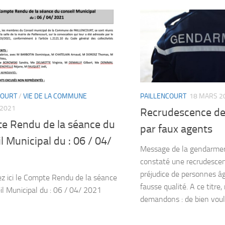
COURT
/
VIE DE LA COMMUNE
PAILLENCOURT
18 MARS 2
 2021
Recrudescence de 
e Rendu de la séance du
par faux agents
l Municipal du : 06 / 04/
Message de la gendarmer
constaté une recrudescen
préjudice de personnes âg
z ici le Compte Rendu de la séance
fausse qualité. A ce titre
il Municipal du : 06 / 04/ 2021
demandons : de bien voulo