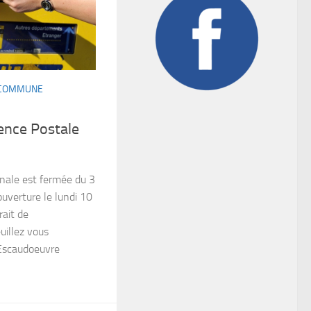
A COMMUNE
ence Postale
ale est fermée du 3
uverture le lundi 10
rait de
uillez vous
’Escaudoeuvre