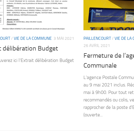
COURT
/
VIE DE LA COMMUNE
3 MAI 2021
PAILLENCOURT
/
VIE DE L
26 AVRIL 2021
t délibération Budget
Fermeture de l’ag
verez ici l’Extrait délibération Budget
Communale
L’agence Postale Commun
au 9 mai 2021 inclus. Réo
mai à 9h00. Pour tout ret
recommandés ou colis, ve
rapprocher de la poste d
(ouverte...