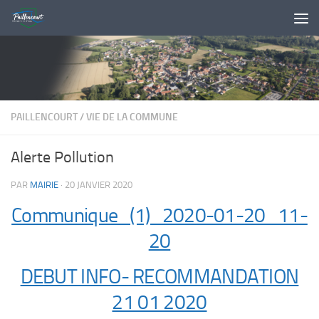
Skip to content
PAILLENCOURT
/
VIE DE LA COMMUNE
Alerte Pollution
PAR
MAIRIE
·
20 JANVIER 2020
Communique_(1)_2020-01-20_11-
20
DEBUT INFO- RECOMMANDATION
21 01 2020