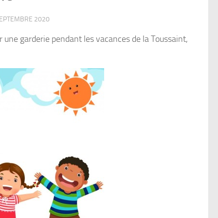
SEPTEMBRE 2020
er une garderie pendant les vacances de la Toussaint,