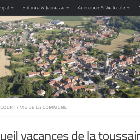
cipal
Enfance & Jeunesse
Animation & Vie locale
NCOURT
/
VIE DE LA COMMUNE
ueil vacances de la toussai