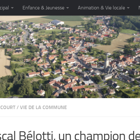
cipal
Enfance & Jeunesse
Animation & Vie locale
NCOURT
/
VIE DE LA COMMUNE
cal Bélotti, un champion de 