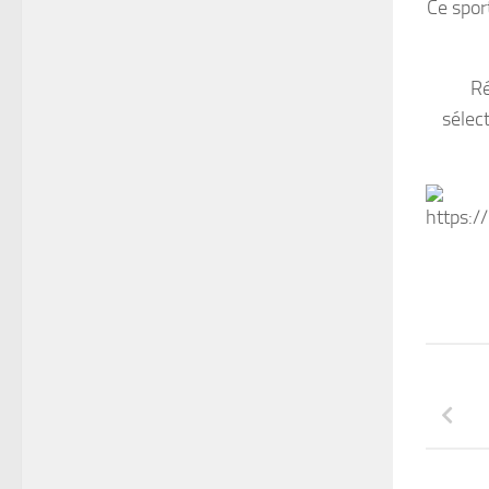
Ce spor
Ré
sélec