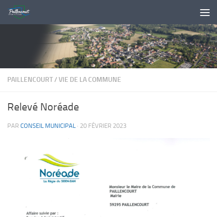
Skip to content
PAILLENCOURT
/
VIE DE LA COMMUNE
Relevé Noréade
PAR
CONSEIL MUNICIPAL
·
20 FÉVRIER 2023