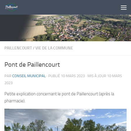
Skip to content
PAILLENCOURT
/
VIE DE LA COMMUNE
Pont de Paillencourt
PAR
CONSEIL MUNICIPAL
· PUBLIÉ
10 MARS 2023
· MIS À JOUR
10 MARS
2023
Petite explication concernant le pont de Paillencourt (après la
pharmacie).