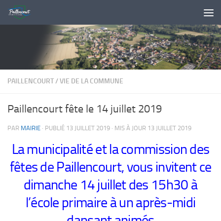
Skip to content
PAILLENCOURT
/
VIE DE LA COMMUNE
Paillencourt fête le 14 juillet 2019
PAR
MAIRIE
· PUBLIÉ
13 JUILLET 2019
· MIS À JOUR
13 JUILLET 2019
La municipalité et la commission des
fêtes de Paillencourt, vous invitent ce
dimanche 14 juillet des 15h30 à
l’école primaire à un après-midi
dansant animés