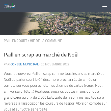
Skip to content
PAILLENCOURT
/
VIE DE LA COMMUNE
Paill’en scrap au marché de Noël
PAR
CONSEIL MUNICIPAL
·
25 NOVEMBRE 2022
Vous retrouverez Paill’en scrap comme tous les ans au marché de
Noël de paillencourt le 04 décembre prochain Cette année on
compte sur vous pour acheter les dixaines de cartes (vœux, Noël,
anniversaire, fête…) Réalisées avec nos petites mains et notre
grand cœur au prix de 2,50€ La totalité de la somme récoltée sera
reversée à l’association les couleurs de l’espoir Alors on compte sur
vous et sur votre générosité