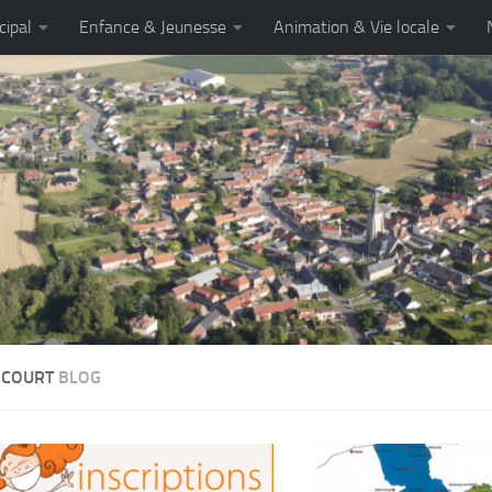
cipal
Enfance & Jeunesse
Animation & Vie locale
NCOURT
BLOG