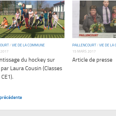
COURT
/
VIE DE LA COMMUNE
PAILLENCOURT
/
VIE DE L
 2017
15 MARS 2017
ntissage du hockey sur
Article de presse
par Laura Cousin (Classes
 CE1).
 précédente