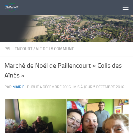
Skip to content
PAILLENCOURT
/
VIE DE LA COMMUNE
Marché de Noël de Paillencourt « Colis des
Aînés »
PAR
MAIRIE
· PUBLIÉ
4 DÉCEMBRE 2016
· MIS À JOUR
5 DÉCEMBRE 2016