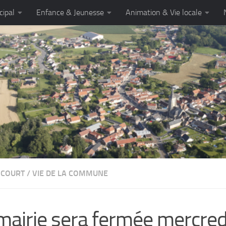
cipal
Enfance & Jeunesse
Animation & Vie locale
NCOURT
/
VIE DE LA COMMUNE
mairie sera fermée mercredi