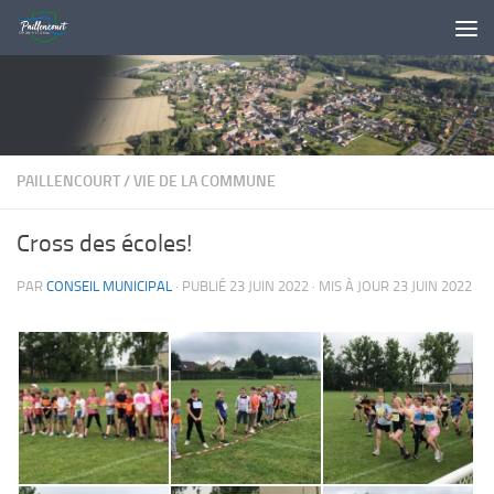
Skip to content
PAILLENCOURT
/
VIE DE LA COMMUNE
Cross des écoles!
PAR
CONSEIL MUNICIPAL
· PUBLIÉ
23 JUIN 2022
· MIS À JOUR
23 JUIN 2022