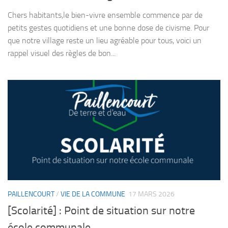
Chers habitants,le bien-vivre ensemble commence par de
petits gestes quotidiens et une bonne dose de civisme. Pour
que notre village reste un lieu agréable pour tous, voici un
rappel visuel des règles de bon...
PAILLENCOURT
/
VIE DE LA COMMUNE
17 MARS 2026
[Scolarité] : Point de situation sur notre
école communale