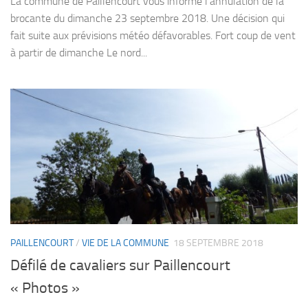
La commune de Paillencourt vous informe l’annulation de la
brocante du dimanche 23 septembre 2018. Une décision qui
fait suite aux prévisions météo défavorables. Fort coup de vent
à partir de dimanche Le nord...
PAILLENCOURT
/
VIE DE LA COMMUNE
18 SEPTEMBRE 2018
Défilé de cavaliers sur Paillencourt
« Photos »