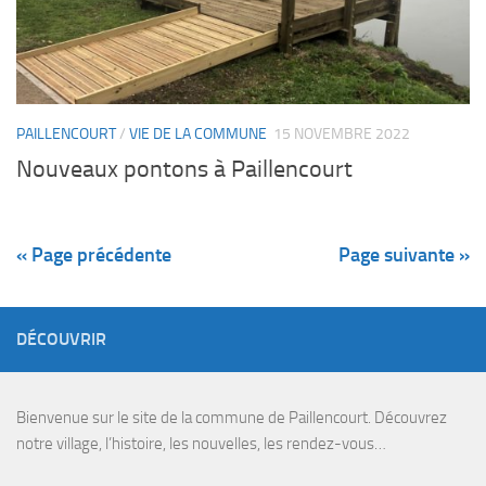
PAILLENCOURT
/
VIE DE LA COMMUNE
15 NOVEMBRE 2022
Nouveaux pontons à Paillencourt
« Page précédente
Page suivante »
DÉCOUVRIR
Bienvenue sur le site de la commune de Paillencourt. Découvrez
notre village, l’histoire, les nouvelles, les rendez-vous…