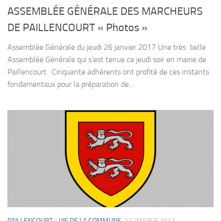
ASSEMBLÉE GÉNÉRALE DES MARCHEURS
DE PAILLENCOURT « Photos »
Assemblée Générale du jeudi 26 janvier 2017 Une très belle
Assemblée Générale qui s’est tenue ce jeudi soir en mairie de
Paillencourt. Cinquante adhérents ont profité de ces instants
fondamentaux pour la préparation de...
PAILLENCOURT
/
VIE DE LA COMMUNE
22 JANVIER 2017