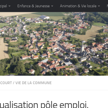
cipal
Enfance & Jeunesse
Animation & Vie locale
NCOURT
/
VIE DE LA COMMUNE
ualisation pôle emploi.